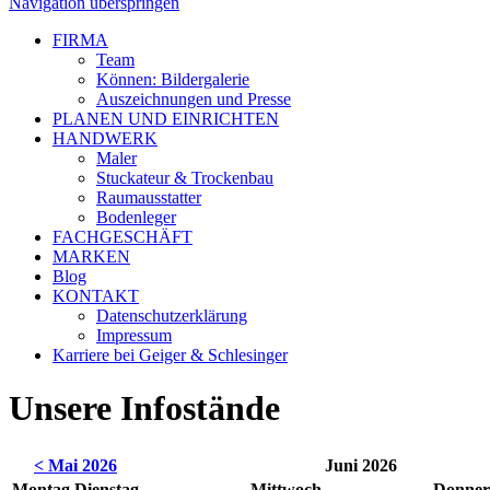
Navigation überspringen
FIRMA
Team
Können: Bildergalerie
Auszeichnungen und Presse
PLANEN UND EINRICHTEN
HANDWERK
Maler
Stuckateur & Trockenbau
Raumausstatter
Bodenleger
FACHGESCHÄFT
MARKEN
Blog
KONTAKT
Datenschutzerklärung
Impressum
Karriere bei Geiger & Schlesinger
Unsere Infostände
< Mai 2026
Juni 2026
Montag
Dienstag
Mittwoch
Donner