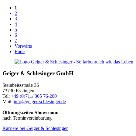
1
2
3
4
5
6
7
Vorwärts
Ende
Geiger & Schlesinger GmbH
Steinbeissstraße 36
73730 Esslingen
Tel:
+49 (0)711/ 365 76-200
Mail:
info@geiger-schlesinger.de
Öffnungszeiten Showroom:
nach Terminvereinbarung
Karriere bei Geiger & Schlesinger