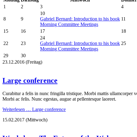
1
2
3
4
10
8
9
Gabriel Bernard: Introduction to his book
11
Morning Committee Meetings
15
16
17
18
24
22
23
Gabriel Bernard: Introduction to his book
25
Morning Committee Meetings
29
30
23.12.2016
(Freitag)
Large conference
Curabitur a felis in nunc fringilla tristique. Morbi mattis ullamcorper 
Morbi ac felis. Nunc egestas, augue at pellentesque laoreet.
Weiterlesen …
Large conference
15.02.2017
(Mittwoch)