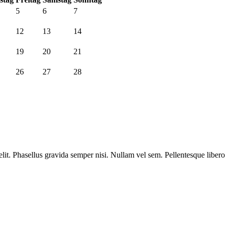
5
6
7
12
13
14
19
20
21
26
27
28
velit. Phasellus gravida semper nisi. Nullam vel sem. Pellentesque libero 