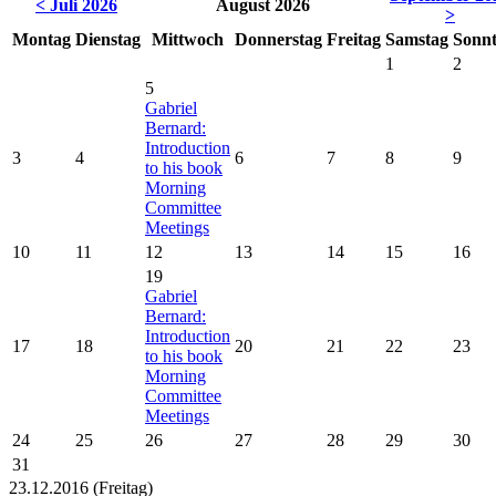
< Juli 2026
August 2026
>
Montag
Dienstag
Mittwoch
Donnerstag
Freitag
Samstag
Sonn
1
2
5
Gabriel
Bernard:
Introduction
3
4
6
7
8
9
to his book
Morning
Committee
Meetings
10
11
12
13
14
15
16
19
Gabriel
Bernard:
Introduction
17
18
20
21
22
23
to his book
Morning
Committee
Meetings
24
25
26
27
28
29
30
31
23.12.2016
(Freitag)