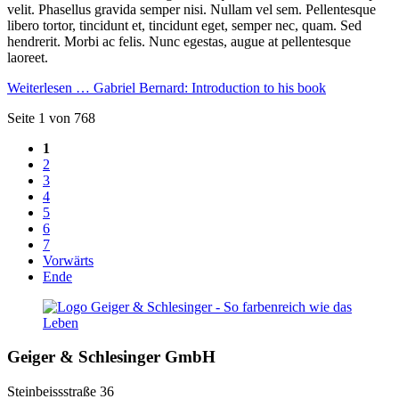
velit. Phasellus gravida semper nisi. Nullam vel sem. Pellentesque
libero tortor, tincidunt et, tincidunt eget, semper nec, quam. Sed
hendrerit. Morbi ac felis. Nunc egestas, augue at pellentesque
laoreet.
Weiterlesen …
Gabriel Bernard: Introduction to his book
Seite 1 von 768
1
2
3
4
5
6
7
Vorwärts
Ende
Geiger & Schlesinger GmbH
Steinbeissstraße 36