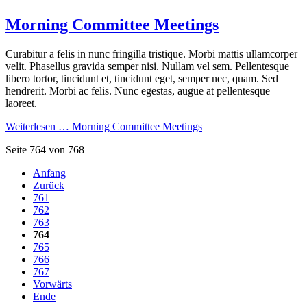
Morning Committee Meetings
Curabitur a felis in nunc fringilla tristique. Morbi mattis ullamcorper
velit. Phasellus gravida semper nisi. Nullam vel sem. Pellentesque
libero tortor, tincidunt et, tincidunt eget, semper nec, quam. Sed
hendrerit. Morbi ac felis. Nunc egestas, augue at pellentesque
laoreet.
Weiterlesen …
Morning Committee Meetings
Seite 764 von 768
Anfang
Zurück
761
762
763
764
765
766
767
Vorwärts
Ende