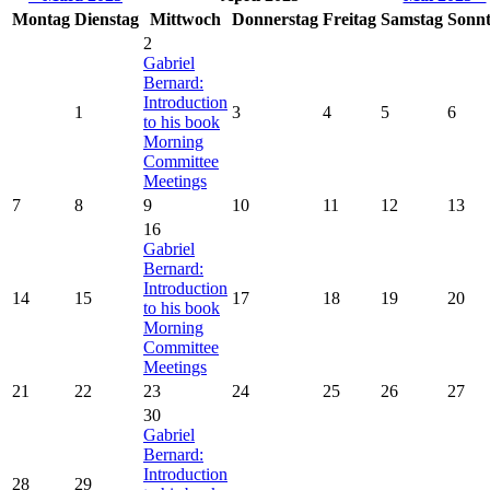
Montag
Dienstag
Mittwoch
Donnerstag
Freitag
Samstag
Sonn
2
Gabriel
Bernard:
Introduction
1
3
4
5
6
to his book
Morning
Committee
Meetings
7
8
9
10
11
12
13
16
Gabriel
Bernard:
Introduction
14
15
17
18
19
20
to his book
Morning
Committee
Meetings
21
22
23
24
25
26
27
30
Gabriel
Bernard:
Introduction
28
29