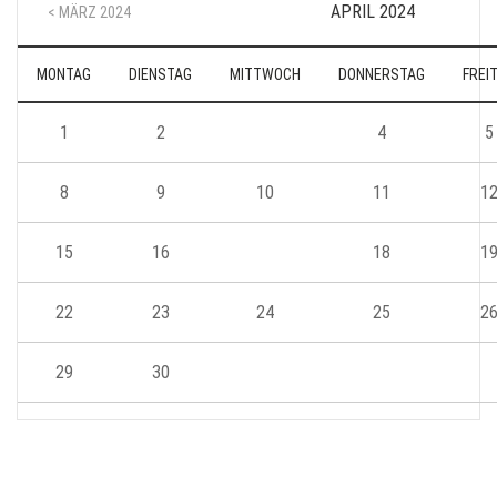
APRIL 2024
< MÄRZ 2024
MONTAG
DIENSTAG
MITTWOCH
DONNERSTAG
FREI
1
2
3
4
5
8
9
10
11
1
15
16
17
18
1
22
23
24
25
2
29
30