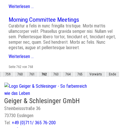
Weiterlesen …
Morning Committee Meetings
Curabitur a felis in nunc fringilla tristique. Morbi mattis
ullamcorper velit. Phasellus gravida semper nisi. Nullam vel
sem. Pellentesque libero tortor, tincidunt et, tincidunt eget,
semper nec, quam. Sed hendrerit. Morbi ac felis. Nunc
egestas, augue at pellentesque laoreet.
Weiterlesen …
Seite 762 von 768
759
760
761
762
763
764
765
Vorwärts
Ende
Geiger & Schlesinger GmbH
Steinbeissstraße 36
73730 Esslingen
Tel:
+49 (0)711/ 365 76-200