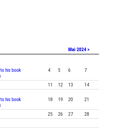
Mai 2024 >
 to his book
4
5
6
7
s
11
12
13
14
 to his book
18
19
20
21
s
25
26
27
28