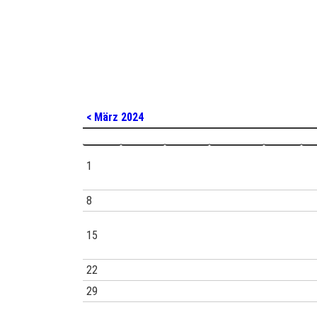
< März 2024
Montag
Dienstag
Mittwoch
Donnerstag
Freitag
Sa
1
8
15
22
29