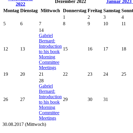
Dezember 2022
Januar 2023 
2022
Montag
Dienstag
Mittwoch
Donnerstag
Freitag
Samstag
Sonn
1
2
3
4
5
6
7
8
9
10
11
14
Gabriel
Bernard:
Introduction
12
13
15
16
17
18
to his book
Morning
Committee
Meetings
19
20
21
22
23
24
25
28
Gabriel
Bernard:
Introduction
26
27
29
30
31
to his book
Morning
Committee
Meetings
30.08.2017
(Mittwoch)