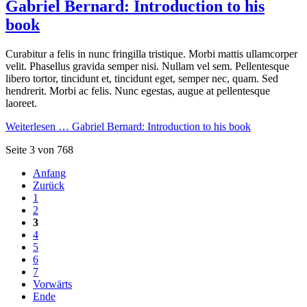
Gabriel Bernard: Introduction to his
book
Curabitur a felis in nunc fringilla tristique. Morbi mattis ullamcorper
velit. Phasellus gravida semper nisi. Nullam vel sem. Pellentesque
libero tortor, tincidunt et, tincidunt eget, semper nec, quam. Sed
hendrerit. Morbi ac felis. Nunc egestas, augue at pellentesque
laoreet.
Weiterlesen …
Gabriel Bernard: Introduction to his book
Seite 3 von 768
Anfang
Zurück
1
2
3
4
5
6
7
Vorwärts
Ende